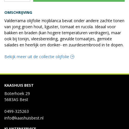
OMSCHRIJVING
Valderrama olijfolie Hojiblanca bevat onder andere zachte tonen
van jong groen hout, liguster, tomaat en rucola. Ideaal voor
bakken en braden (kan hogere temperaturen verdragen), maar
ook bij tonijn, vleesbereiding, gevulde tomaatjes, gemixte
salades en heerlijk om donker- en zuurdesembrood in te dopen.
Bekijk meer uit de collectie olijfolie
KAASHUIS BEST
Boterhoek 29
5683AS Best
0499-325263
info@kaashuisbest.nl
KLANTENSERVICE