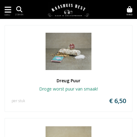
MAND
ZOEKEN
MENU
Dreug Puur
Droge worst puur van smaak!
€ 6,50
per stuk