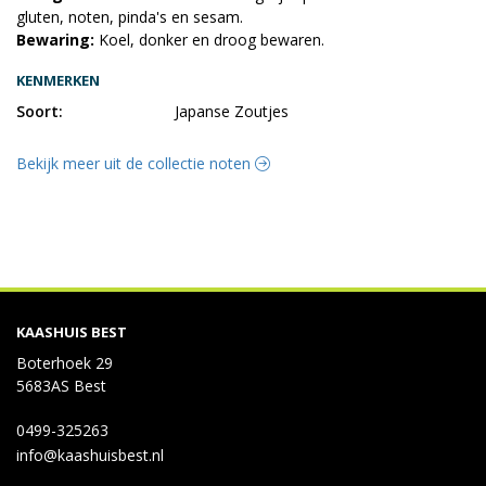
gluten, noten, pinda's en sesam.
Bewaring:
Koel, donker en droog bewaren.
KENMERKEN
Soort:
Japanse Zoutjes
Bekijk meer uit de collectie noten
KAASHUIS BEST
Boterhoek 29
5683AS Best
0499-325263
info@kaashuisbest.nl