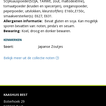
SOJAsauspoeder(SOJA, TARWE, zout, maltodextrine),
tomaatpoeder (kruiden en specerijen), oreganopoeder,
peperpoeder, uitvlokken, kleurstof(fen): E160c,E150c,
smaakversterker(s): E627, E631.
Allergenen informatie:
Bevat gluten en soja. Kan mogelijk
sporen bevatten van: noten, pinda's en sesam.
Bewaring:
Koel, droog en donker bewaren.
KENMERKEN
Soort:
Japanse Zoutjes
Bekijk meer uit de collectie noten
KAASHUIS BEST
Boterhoek 29