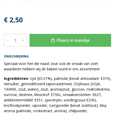
€ 2,50
Plaats in mandje
–
+
OMSCHRIJVING
Speciaal voor hen die naast zout ook de smaak van zoet
waarderen hebben wij de baked round in ons assortiment.
Ingrediënten:
rijst (65,51%), palmolie (bevat antioxidant: E319),
rietsuiker, gemodificeerd tapiocazetmeel, SOJAsaus (SOJA,
TARWE, zout, water), zout, aroma(zout, glucose, maltodextrine,
sucrose, dextrine, kleurstof: E150c, smaakversterker: E627,
antiklontermiddel: E551, specerijen, voedingszuur:E330),
knoflookpoeder, uipoeder, currypoeder (bevat zoethout), bbq-
aroma (palmolie, rookextract, aroma), chilipoeder,