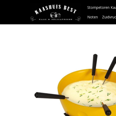
Stompetoren Ka
Noten
Zuidvru