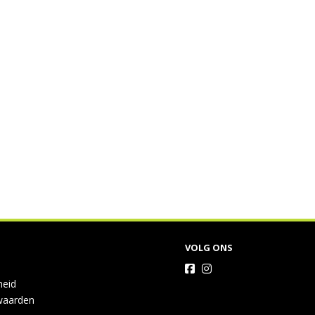
VOLG ONS
heid
waarden