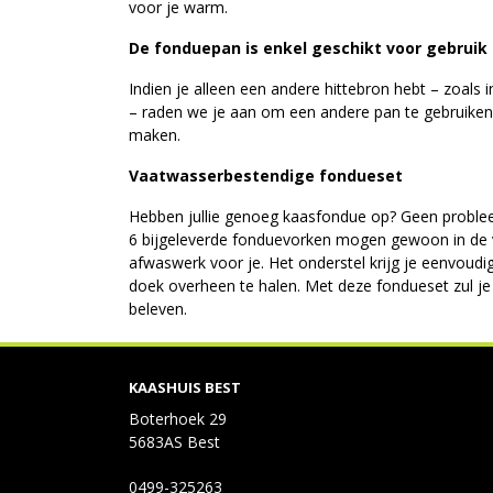
voor je warm.
De fonduepan is enkel geschikt voor gebruik 
Indien je alleen een andere hittebron hebt – zoals i
– raden we je aan om een andere pan te gebruike
maken.
Vaatwasserbestendige fondueset
Hebben jullie genoeg kaasfondue op? Geen probl
6 bijgeleverde fonduevorken mogen gewoon in de 
afwaswerk voor je. Het onderstel krijg je eenvoud
doek overheen te halen. Met deze fondueset zul je
beleven.
KAASHUIS BEST
Boterhoek 29
5683AS Best
0499-325263