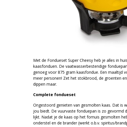
Met de Fondueset Super Cheesy heb je alles in hui
kaasfonduen. De vaatwasserbestendige fonduepan h
genoeg voor 875 gram kaasfondue. Een maaltijd vo
meer personen! Zet het stokbrood, de groenten en
dippen maar.
Complete fondueset
Ongestoord genieten van gesmolten kaas. Dat is 
jou biedt. De vuurvaste fonduepan is zo gevormd 
lijkt. Nadat je de kaas op het fornuis gesmolten heb
onderstel en de brander (werkt o.b.v. spiritus/bran