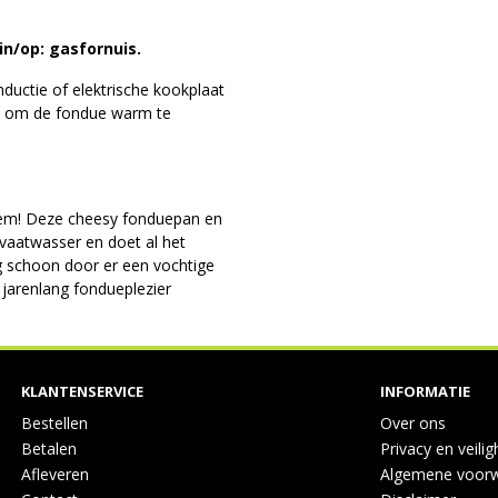
in/op: gasfornuis.
nductie of elektrische kookplaat
n om de fondue warm te
eem! Deze cheesy fonduepan en
vaatwasser en doet al het
ig schoon door er een vochtige
 jarenlang fondueplezier
KLANTENSERVICE
INFORMATIE
Bestellen
Over ons
Betalen
Privacy en veilig
Afleveren
Algemene voor