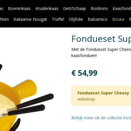
as
Boerenkaas
Kruidenkaas
Geit/Schaap
Bonbons
Kaasfond
chten
Italiaanse Nougat
Truffel
Olijfolie
Balsamico
Boska
Fondueset Sup
Met de Fondueset Super Cheesy 
kaasfonduen!
€ 54,99
Fondueset Super Cheesy -
webshop.
Bekijk meer uit de collectie bo