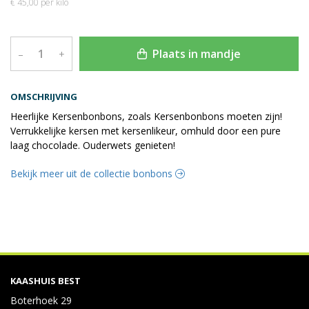
€ 45,00 per kilo
Plaats in mandje
–
+
OMSCHRIJVING
Heerlijke Kersenbonbons, zoals Kersenbonbons moeten zijn!
Verrukkelijke kersen met kersenlikeur, omhuld door een pure
laag chocolade. Ouderwets genieten!
Bekijk meer uit de collectie bonbons
KAASHUIS BEST
Boterhoek 29