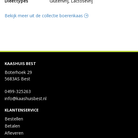
Dieettypes
Glutenvrij, Lactosevrij
Bekijk meer uit de collectie boerenkaas
KAASHUIS BEST
Boterhoek 29
5683AS Best
0499-325263
info@kaashuisbest.nl
KLANTENSERVICE
Bestellen
Betalen
Afleveren